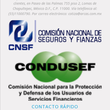
clientes, en Paseo de las Palmas 755 piso 2, Lomas de
Chapultepec, México D.F., C.P. 11000. Vía telefónica al:
(55)11000790. Por correo electrónico: cotiza@arcas.com.mx
CONTACTO RÁPIDO