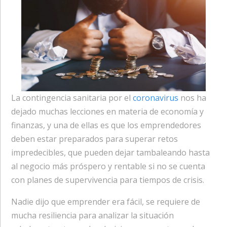
La contingencia sanitaria por el
coronavirus
nos ha
dejado muchas lecciones en materia de economía y
finanzas, y una de ellas es que los emprendedores
deben estar preparados para superar retos
impredecibles, que pueden dejar tambaleando hasta
al negocio más próspero y rentable si no se cuenta
con planes de supervivencia para tiempos de crisis.
Nadie dijo que emprender era fácil, se requiere de
mucha resiliencia para analizar la situación