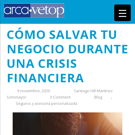
CÓMO SALVAR TU
NEGOCIO DURANTE
UNA CRISIS
FINANCIERA
9 noviembre, 2020
Santiago Hill Martínez
,
Sotomayor
0 Comment
Blog
Seguros y asesoría personalizada