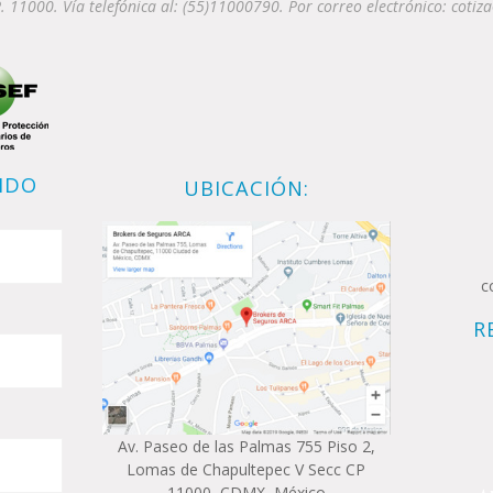
P. 11000. Vía telefónica al: (55)11000790. Por correo electrónico: cot
IDO
UBICACIÓN:
c
R
Av. Paseo de las Palmas 755 Piso 2,
Lomas de Chapultepec V Secc CP
11000, CDMX, México