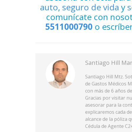
auto
,
seguro de vida
y
s
comunícate con nosot
5511000790
o escríbe
Santiago Hill Ma
Santiago Hill Mtz. So
de Gastos Médicos Ma
con más de 6 años de
Gracias por visitar 
asesorar para la con
explicaremos cada det
alcance de la póliza 
Cédula de Agente C2