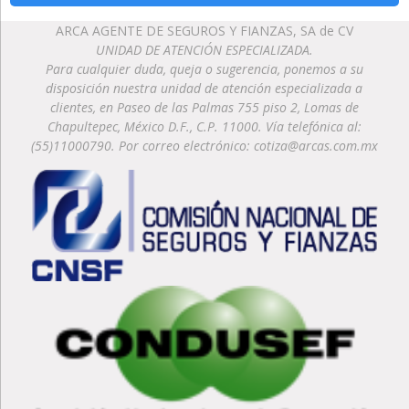
ARCA AGENTE DE SEGUROS Y FIANZAS, SA de CV
UNIDAD DE ATENCIÓN ESPECIALIZADA.
Para cualquier duda, queja o sugerencia, ponemos a su
disposición nuestra unidad de atención especializada a
clientes, en Paseo de las Palmas 755 piso 2, Lomas de
Chapultepec, México D.F., C.P. 11000. Vía telefónica al:
(55)11000790. Por correo electrónico: cotiza@arcas.com.mx