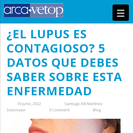
¿EL LUPUS ES
CONTAGIOSO? 5
DATOS QUE DEBES
SABER SOBRE ESTA
ENFERMEDAD
10 junio, 2022
Santiago Hill Martínez
Sotomayor
0 Comment
Blog